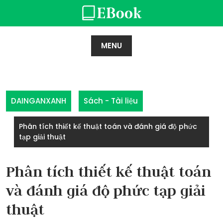
Skip
to
content
MENU
DAINGANXANH
Sách - Tài liệu
Phân tích thiết kế thuật toán và đánh giá độ phức
tạp giải thuật
Phân tích thiết kế thuật toán
và đánh giá độ phức tạp giải
thuật