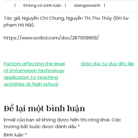
|
Không có bình luận
|
dainganxanh
|
Tác giả: Nguyễn Chí Chung, Nguyễn Thị Thu Thủy (ĐH Sư
phạm Hà Nội).
https://www.scribd.com/doc/287009669/
Điều
Factors affecting the level
Giáo dục tư duy độc lập
of imfomation technology
hướng
application to teaching
activities at high school
bài
viết
Để lại một bình luận
Email của bạn sẽ không được hiển thị công khai.
Các
trường bắt buộc được đánh dấu
*
Bình luận
*