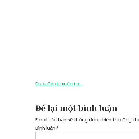
Điều
Du xuân du xuân í a…
hướng
bài
Để lại một bình luận
viết
Email của bạn sẽ không được hiển thị công kha
Bình luận
*