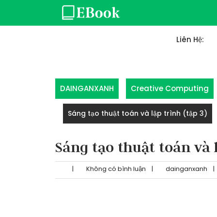
Skip
to
content
Liên Hệ:
DAINGANXANH
Creative Computing
Sáng tạo thuật toán và lập trình (tập 3)
Sáng tạo thuật toán và l
|
Không có bình luận
|
dainganxanh
|