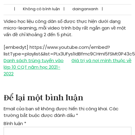
|
Không có bình luận
|
dainganxanh
|
Video học liệu công dân số được thực hiện dưới dạng
micro-learning, mỗi video trình bày rất ngắn gọn về một
vấn đề chỉ khoảng 2 đến 5 phút.
[embedyt] https://www.youtube.com/embed?
listType=playlist&list=PLx3UFys1IdBfmc9CHmI5fSMt0P43c
Điều
Danh sách trúng tuyển vào
Giá trị và nơi mình thuộc về
lớp 10 CQT năm học 2021-
hướng
2022
bài
viết
Để lại một bình luận
Email của bạn sẽ không được hiển thị công khai.
Các
trường bắt buộc được đánh dấu
*
Bình luận
*