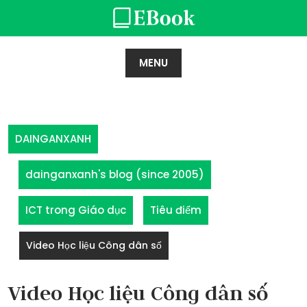
Skip
to
content
MENU
DAINGANXANH
dainganxanh's blog (since 2005)
ICT trong Giáo dục
Tiêu điểm
Video Học liệu Công dân số
Video Học liệu Công dân số