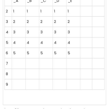
_A
_B
_C
_D
_E
2
1
1
1
1
1
3
2
2
2
2
2
4
3
3
3
3
3
5
4
4
4
4
4
6
5
5
5
5
5
7
8
9