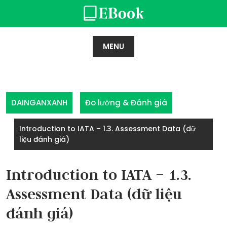
Skip
to
content
MENU
DAINGANXANH
Đo lường & Đánh giá
Introduction to IATA – 1.3. Assessment Data (dữ
liệu đánh giá)
Introduction to IATA – 1.3.
Assessment Data (dữ liệu
đánh giá)