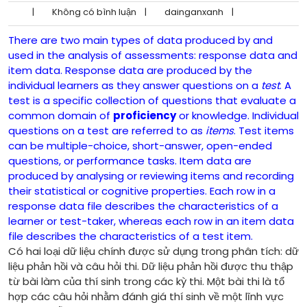
|
Không có bình luận
|
dainganxanh
|
There are two main types of data produced by and
used in the analysis of assessments: response data and
item data. Response data are produced by the
individual learners as they answer questions on a
test
. A
test is a specific collection of questions that evaluate a
common domain of
proficiency
or knowledge. Individual
questions on a test are referred to as
items
. Test items
can be multiple-choice, short-answer, open-ended
questions, or performance tasks. Item data are
produced by analysing or reviewing items and recording
their statistical or cognitive properties. Each row in a
response data file describes the characteristics of a
learner or test-taker, whereas each row in an item data
file describes the characteristics of a test item.
Có hai loại dữ liệu chính được sử dụng trong phân tích: dữ
liệu phản hồi và câu hỏi thi. Dữ liệu phản hồi được thu thập
từ bài làm của thí sinh trong các kỳ thi. Một bài thi là tổ
hợp các câu hỏi nhằm đánh giá thí sinh về một lĩnh vực