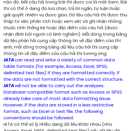
nào đó. Mỗi câu hỏi trong bài thi được coi là một item. Bài
thi có thể ở dạng đa lựa chọn, trả lời ngắn, tự luận hoặc
giải quyết nhiệm vụ được giao. Dữ liệu câu hỏi thi được thu
thập từ việc phân tích hoặc xem xét và ghi nhận những
thuộc tính thống kê hoặc đặc điểm của câu hỏi (được
nhận định bởi người có kinh nghiệm). Mỗi dòng trong bảng
dữ liệu phản hồi cung cấp thông tin về đặc điểm của thí
sinh, mỗi dòng trong bảng dữ liệu câu hỏi thi cung cấp
thông tin về đặc điểm của câu hỏi thi tương ứng.
IATA
can read and write a variety of common data
table formats (for example, Access, Excel, SPSS,
delimited text files) if they are formatted correctly. If
the data are not formatted with the correct structure,
IATA
will not be able to carry out the analyses.
Database-compatible format such as Access or SPSS
already take care of most data formatting issue.
However, if the data are stored in a less restrictive
format, such as Excel or text file, the following
conventions should be followed:
IATA có thể xử lý nhiều dạng dữ liệu khác nhau (như
Access, Excel, SPSS, delimited text files) nếu dữ liệu đó