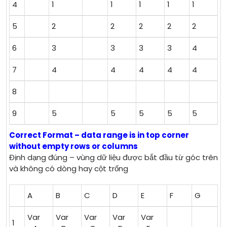
4
1
1
1
1
1
5
2
2
2
2
2
6
3
3
3
3
4
7
4
4
4
4
4
8
9
5
5
5
5
5
Correct Format – data range is in top corner
without empty rows or columns
Định dạng đúng – vùng dữ liệu được bắt đầu từ góc trên
và không có dòng hay cột trống
A
B
C
D
E
F
G
Var
Var
Var
Var
Var
1