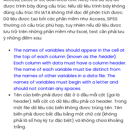
được trình bày đúng cấu trúc. Nếu dữ liệu trình bày không
đúng cấu trúc thì IATA không thể đọc để phân tích được.
Dữ liệu được tạo bởi các phần mềm như Access, SPSS
thường có cấu trúc phù hợp, tuy nhiên nếu dữ liệu được
lưu trữ trên những phần mềm như Excel, text cần phải lưu
ý những điềm sau:
The names of variables should appear in the cell at
the top of each column (known as the
header
).
Each column with data must have a column header.
The name of each variable must be distinct from
the names of other variables in a data file. The
names of variables must begin with a letter and
should not contain any spaces.
Tên của biến phải được đặt ở ô đầu mỗi cột (gọi là
header). Mỗi cột có dữ liệu đều phải có header. Trong
một file dữ liệu các biến không được trùng tên. Tên
biến phải được bắt đầu bằng một chữ cái (không
phải là số hay ký tự đặc biệt) và không chứa khoảng
trắng.