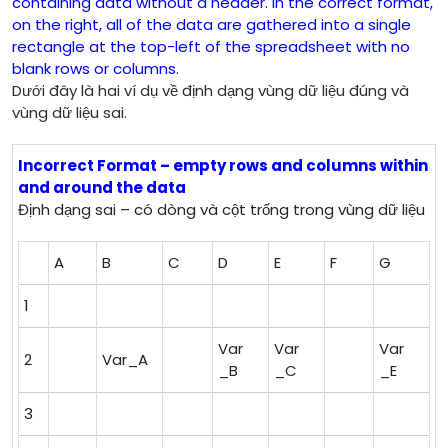
containing data without a header. In the correct format,
on the right, all of the data are gathered into a single
rectangle at the top-left of the spreadsheet with no
blank rows or columns.
Dưới đây là hai ví dụ về định dạng vùng dữ liệu đúng và
vùng dữ liệu sai.
Incorrect Format – empty rows and columns within
and around the data
Định dạng sai – có dòng và cột trống trong vùng dữ liệu
A
B
C
D
E
F
G
1
Var
Var
Var
2
Var_A
_B
_C
_E
3