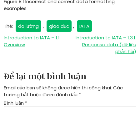
Figure 8.1 Incorrect and correct data formatting
examples
Thẻ:
đo lường
,
giáo dục
,
IATA
Điều
Introduction to IATA – 1.1.
Introduction to IATA – 1.3.1.
Overview
Response data (dữ liệu
hướng
phản hồi)
bài
viết
Để lại một bình luận
Email của bạn sẽ không được hiển thị công khai.
Các
trường bắt buộc được đánh dấu
*
Bình luận
*