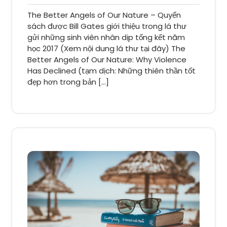
bình
The Better Angels of Our Nature – Quyển
luận
sách được Bill Gates giới thiệu trong lá thư
gửi những sinh viên nhân dịp tổng kết năm
học 2017 (Xem nội dung lá thư tại đây) The
Better Angels of Our Nature: Why Violence
Has Declined (tạm dịch: Những thiên thần tốt
đẹp hơn trong bản […]