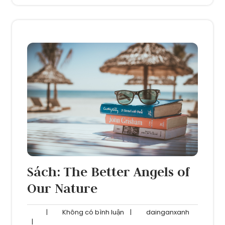
Sách: The Better Angels of
Our Nature
Không
dainganxa
|
Không có bình luận
|
dainganxanh
có
|