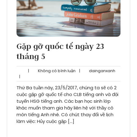
Gặp gỡ quốc tế ngày 23
tháng 5
Không
dainganxa
|
Không có bình luận
|
dainganxanh
có
|
bình
Thứ Ba tuần này, 23/5/2017, chúng ta sẽ có 2
luận
cuộc gặp gỡ quốc tế cho CLB tiếng anh và đội
tuyển HSG tiếng anh. Các bạn học sinh lớp
khác muốn tham gia hãy liên hệ với thầy cô
môn tiếng Anh nhé. Có chút thay đổi về lịch
làm việc: Hủy cuộc gặp […]