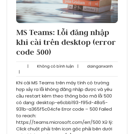
MS Teams: Lỗi đăng nhập
khi cài trên desktop (error
code 500)
Không
dainganxa
|
Không có bình luận
|
dainganxanh
có
|
bình
Khi cài MS Teams trên máy tính có trường
luận
hợp xảy ra lỗi không đăng nhập được và yêu
cầu restart kèm theo thông báo mã lỗi 500
có dạng: desktop-e6cbb193-f95d-48a5-
931b-a365f5c04cfe Error code – 500 Failed
to reach:
https://teams.microsoft.com/err/500 Xử lý:
Click chuột phải trên icon góc phải bên dưới