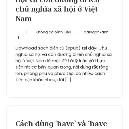
chủ nghĩa xã hội ở Việt
Nam
Không
dainganxa
|
Không có bình luận
|
dainganxanh
có
|
bình
Download sách điện tử (epub) tại đây! Chủ
luận
nghĩa xã hội và con đường đi lên chủ nghĩa xã
hội ở Việt Nam là một đề tài lý luận và thực
tiễn rất cơ bản, quan trọng, nội dung rất rộng
lớn, phong phú và phức tạp, có nhiều cách
tiếp cận khác nhau, đòi […]
Cách dùng ‘have’ và ‘have