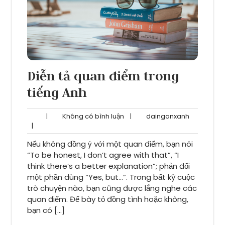
Diễn tả quan điểm trong
tiếng Anh
Không
dainganxa
|
Không có bình luận
|
dainganxanh
có
|
bình
Nếu không đồng ý với một quan điểm, bạn nói
luận
“To be honest, I don’t agree with that”, “I
think there’s a better explanation”; phản đối
một phần dùng “Yes, but…”. Trong bất kỳ cuộc
trò chuyện nào, bạn cũng được lắng nghe các
quan điểm. Để bày tỏ đồng tình hoặc không,
bạn có […]