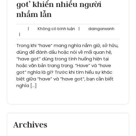
got’ khiến nhiều người
nhầm lẫn
Không
dainganxa
|
Không có bình luận
|
dainganxanh
có
|
bình
Trong khi “have” mang nghĩa nắm giữ, sở hữu,
luận
dùng để đánh dấu hoặc nói về mối quan hệ,
“have got” dùng trong tình huống hiện tại
hoặc văn bản trang trọng. “Have” và “have
got” nghĩa là gì? Trước khi tìm hiểu sự khác
biệt giữa “have” và “have got”, bạn cần biết
nghĩa […]
Archives