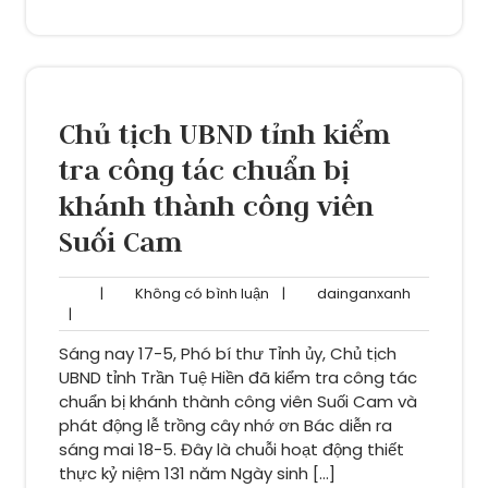
Chủ tịch UBND tỉnh kiểm
tra công tác chuẩn bị
khánh thành công viên
Suối Cam
Không
dainganxa
|
Không có bình luận
|
dainganxanh
có
|
bình
Sáng nay 17-5, Phó bí thư Tỉnh ủy, Chủ tịch
luận
UBND tỉnh Trần Tuệ Hiền đã kiểm tra công tác
chuẩn bị khánh thành công viên Suối Cam và
phát động lễ trồng cây nhớ ơn Bác diễn ra
sáng mai 18-5. Đây là chuỗi hoạt động thiết
thực kỷ niệm 131 năm Ngày sinh […]