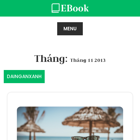
Skip
to
content
MENU
Tháng:
Tháng 11 2013
DAINGANXANH