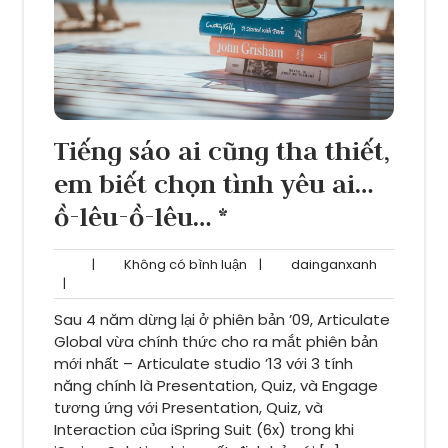
Tiếng sáo ai cũng tha thiết,
em biết chọn tình yêu ai…
ồ-lêu-ồ-lêu… *
Không
dainganxa
|
Không có bình luận
|
dainganxanh
có
|
bình
Sau 4 năm dừng lại ở phiên bản ’09, Articulate
luận
Global vừa chính thức cho ra mắt phiên bản
mới nhất – Articulate studio ’13 với 3 tính
năng chính là Presentation, Quiz, và Engage
tương ứng với Presentation, Quiz, và
Interaction của iSpring Suit (6x) trong khi