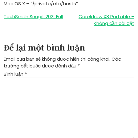
Mac OS X – “/private/etc/hosts”
Điều
TechSmith Snagit 2021 Full
Coreldraw X8 Portable –
Không cần cài đặt
hướng
bài
Để lại một bình luận
viết
Email của bạn sẽ không được hiển thị công khai.
Các
trường bắt buộc được đánh dấu
*
Bình luận
*