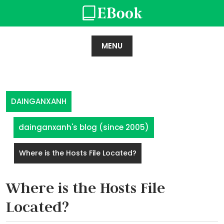
Skip
to
content
MENU
DAINGANXANH
dainganxanh's blog (since 2005)
Where is the Hosts File Located?
Where is the Hosts File
Located?