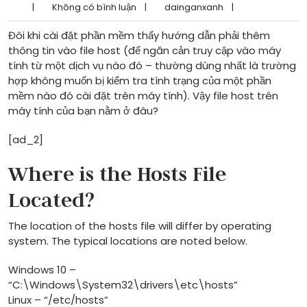
|
Không có bình luận
|
dainganxanh
|
Đôi khi cài đặt phần mềm thấy hướng dẫn phải thêm
thông tin vào file host (để ngăn cản truy cập vào máy
tính từ một dịch vụ nào đó – thường dùng nhất là trường
hợp không muốn bị kiểm tra tình trạng của một phần
mềm nào đó cài đặt trên máy tính). Vậy file host trên
máy tính của bạn nằm ở đâu?
[ad_2]
Where is the Hosts File
Located?
The location of the hosts file will differ by operating
system. The typical locations are noted below.
Windows 10 –
“C:\Windows\System32\drivers\etc\hosts”
Linux – “/etc/hosts”