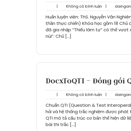
Không
|
Không có bình luận
|
daingan
có
Huấn luyện viên: ThS. Nguyễn Văn Nghiê
bình
luận
thần thực chiến) Khóa học gồm 18 Chủ đ
đã gia nhập “Thiếu lâm tự” có thể vượt
núi”: Chủ […]
DocxToQTI – Đóng gói Q
Không
|
Không có bình luận
|
daingan
có
Chuẩn QTI (Question & Test Interoperab
bình
luận
hỏi và hệ thống trắc nghiệm được phát t
QTI mô tả cấu trúc cơ bản thể hiện dữ li
bài thi trắc […]