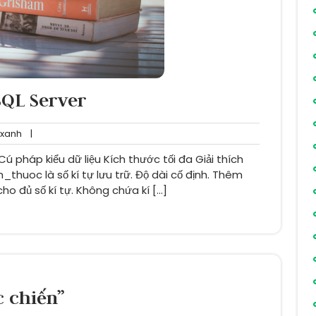
SQL Server
dainganxanh
xanh
|
 Cú pháp kiểu dữ liệu Kích thước tối đa Giải thích
_thuoc là số kí tự lưu trữ. Độ dài cố định. Thêm
ho đủ số kí tự. Không chứa kí […]
 chiến”