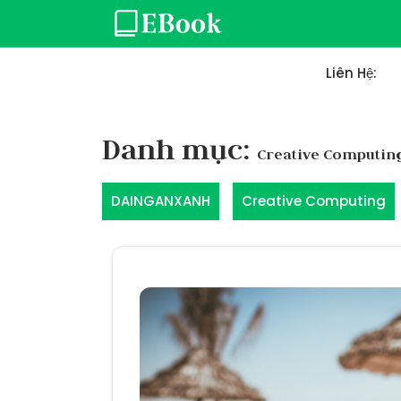
Skip
to
content
Liên Hệ:
Danh mục:
Creative Computin
DAINGANXANH
Creative Computing