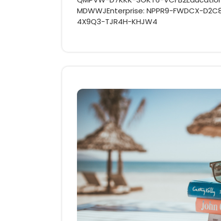
MDWWJEnterprise: NPPR9-FWDCX-D2C8J
4X9Q3-TJR4H-KHJW4