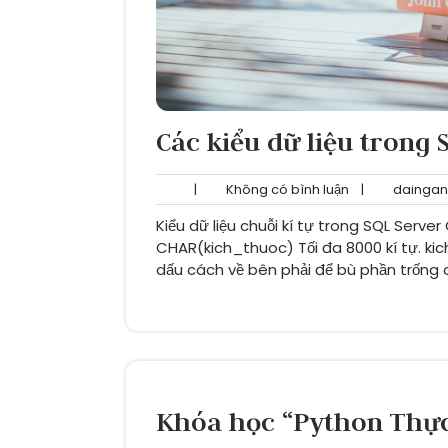
Các kiểu dữ liệu trong 
Không
|
Không có bình luận
|
daingan
có
Kiểu dữ liệu chuỗi kí tự trong SQL Server
bình
luận
CHAR(kich_thuoc) Tối đa 8000 kí tự. kich
dấu cách về bên phải để bù phần trống c
Khóa học “Python Thực