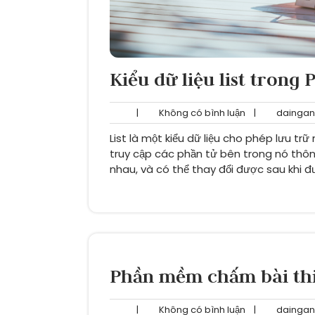
Kiểu dữ liệu list trong
Không
|
Không có bình luận
|
daingan
có
List là một kiểu dữ liệu cho phép lưu trữ
bình
luận
truy cập các phần tử bên trong nó thông
nhau, và có thể thay đổi được sau khi đ
Phần mềm chấm bài thi
Không
|
Không có bình luận
|
daingan