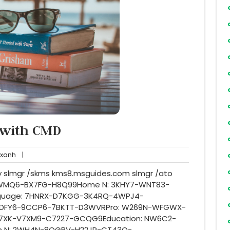
 with CMD
dainganxanh
xanh
|
y slmgr /skms kms8.msguides.com slmgr /ato
-6WMQ6-BX7FG-H8Q99Home N: 3KHY7-WNT83-
guage: 7HNRX-D7KGG-3K4RQ-4WPJ4-
-6DFY6-9CCP6-7BKTT-D3WVRPro: W269N-WFGWX-
7XK-V7XM9-C7227-GCQG9Education: NW6C2-
n N: 2WH4N-8QGBV-H22JP-CT43Q-