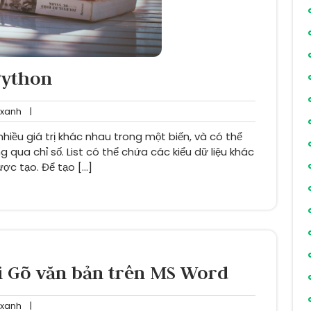
 Python
dainganxanh
xanh
|
 nhiều giá trị khác nhau trong một biến, và có thể
 qua chỉ số. List có thể chứa các kiểu dữ liệu khác
ược tạo. Để tạo […]
 Gõ văn bản trên MS Word
dainganxanh
xanh
|