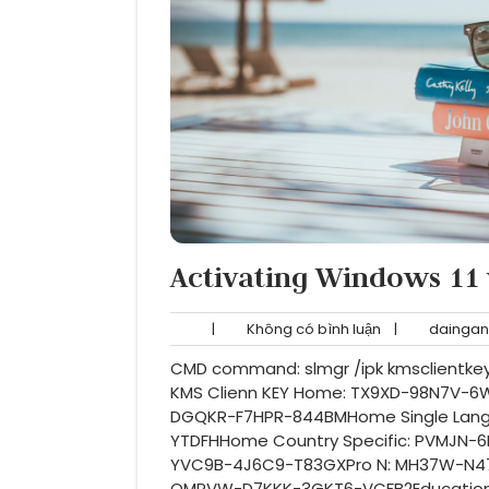
Activating Windows 11
Không
|
Không có bình luận
|
daingan
có
CMD command: slmgr /ipk kmsclientke
bình
luận
KMS Clienn KEY Home: TX9XD-98N7V
DGQKR-F7HPR-844BMHome Single Lan
YTDFHHome Country Specific: PVMJN
YVC9B-4J6C9-T83GXPro N: MH37W-N4
QMPVW-D7KKK-3GKT6-VCFB2Educatio