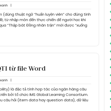
dainganxanh
xanh
|
m (dùng thuật ngữ “huấn luyện viên” cho đúng tinh
ề, từ nhập môn đến thực chiến để người học khi
 qua “Thập bát Đồng nhân trận” mới được “xuống
TI từ file Word
dainganxanh
xanh
|
ility) là đặc tả tính hợp tác của ngân hàng câu
riển bởi tổ chức IMS Global Learning Consortium.
ệu câu hỏi (item data hay question data), dữ liệu