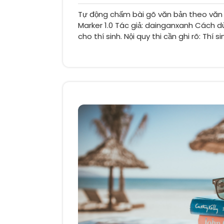
có
Tự động chấm bài gõ văn bản theo văn
bình
luận
Marker 1.0 Tác giả: dainganxanh Cách dùn
cho thí sinh. Nội quy thi cần ghi rõ: Thí s