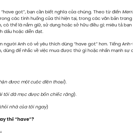
à “have got”, bạn cần biết nghĩa của chúng. Theo từ điển
Merr
rong các tình huống của thì hiện tại, trong các văn bản trang 
 có thể là nắm giữ, sử dụng hoặc sở hữu điều gì; miêu tả bạ
h dấu hoặc diễn đạt.
 người Anh có vẻ yêu thích dùng “have got” hơn. Tiếng Anh
n, dùng để nhắc về việc mua được thứ gì hoặc nhấn mạnh sự 
hận được một cuộc điện thoại
).
i tôi đã mọc được bốn chiếc răng
).
khỏi nhà của tôi ngay
)
hay thế “have”?
u.