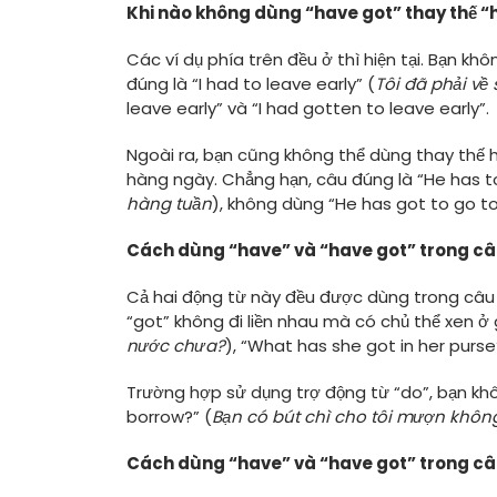
Khi nào không dùng “have got” thay thế “
Các ví dụ phía trên đều ở thì hiện tại. Bạn kh
đúng là “I had to leave early” (
Tôi đã phải về
leave early” và “I had gotten to leave early”.
Ngoài ra, bạn cũng không thể dùng thay thế ha
hàng ngày. Chẳng hạn, câu đúng là “He has to
hàng tuần
), không dùng “He has got to go to
Cách dùng “have” và “have got” trong câ
Cả hai động từ này đều được dùng trong câu h
“got” không đi liền nhau mà có chủ thể xen ở 
nước chưa?
), “What has she got in her purse
Trường hợp sử dụng trợ động từ “do”, bạn kh
borrow?” (
Bạn có bút chì cho tôi mượn khôn
Cách dùng “have” và “have got” trong câ