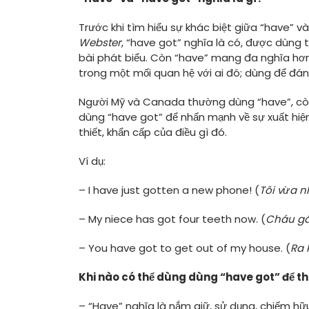
Trước khi tìm hiểu sự khác biệt giữa “have” v
Webster
, “have got” nghĩa là có, được dùng t
bài phát biểu. Còn “have” mang đa nghĩa hơn,
trong một mối quan hệ với ai đó; dùng để đán
Người Mỹ và Canada thường dùng “have”, còn
dùng “have got” để nhấn mạnh về sự xuất hiệ
thiết, khẩn cấp của điều gì đó.
Ví dụ:
– I have just gotten a new phone! (
Tôi vừa n
– My niece has got four teeth now. (
Cháu gá
– You have got to get out of my house. (
Ra 
Khi nào có thể dùng dùng “have got” để t
– “Have” nghĩa là nắm giữ, sử dụng, chiếm hữ