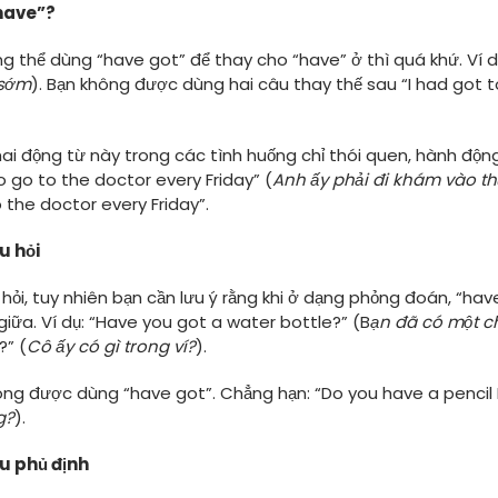
have”?
ông thể dùng “have got” để thay cho “have” ở thì quá khứ. Ví d
 sớm
). Bạn không được dùng hai câu thay thế sau “I had got t
i động từ này trong các tình huống chỉ thói quen, hành động 
 go to the doctor every Friday” (
Anh ấy phải đi khám vào t
 the doctor every Friday”.
u hỏi
ỏi, tuy nhiên bạn cần lưu ý rằng khi ở dạng phỏng đoán, “hav
giữa. Ví dụ: “Have you got a water bottle?” (B
ạn đã có một c
?” (
Cô ấy có gì trong ví?
).
ông được dùng “have got”. Chẳng hạn: “Do you have a pencil 
g?
).
u phủ định