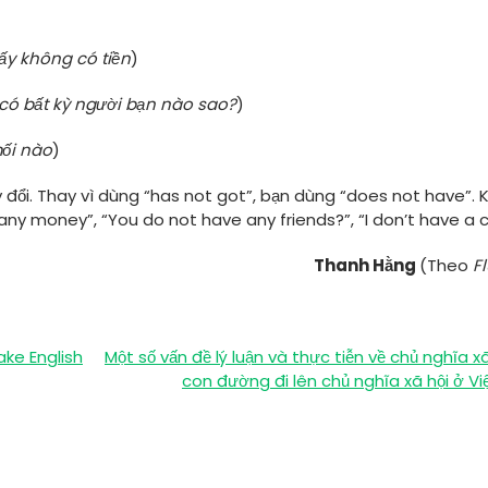
ấy không có tiền
)
có bất kỳ người bạn nào sao?
)
ối nào
)
đổi. Thay vì dùng “has not got”, bạn dùng “does not have”. K
ny money”, “You do not have any friends?”, “I don’t have a c
Thanh Hằng
(Theo
F
ake English
Một số vấn đề lý luận và thực tiễn về chủ nghĩa xã
con đường đi lên chủ nghĩa xã hội ở V