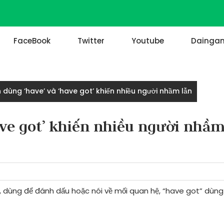
FaceBook
Twitter
Youtube
Daingan
dùng ‘have’ và ‘have got’ khiến nhiều người nhầm lẫn
ave got’ khiến nhiều người nhầ
, dùng để đánh dấu hoặc nói về mối quan hệ, “have got” dùng