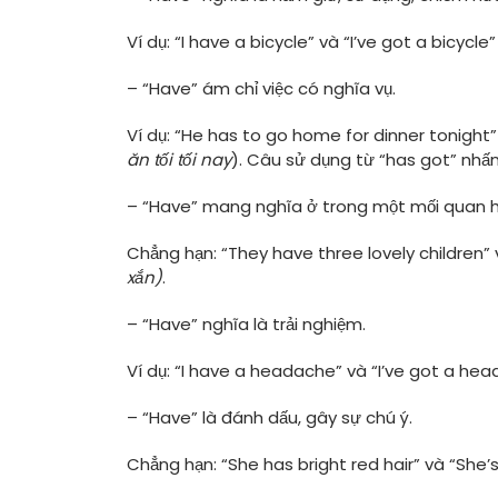
Ví dụ: “I have a bicycle” và “I’ve got a bicycle”
– “Have” ám chỉ việc có nghĩa vụ.
Ví dụ: “He has to go home for dinner tonight
ăn tối tối nay
). Câu sử dụng từ “has got” nhấ
– “Have” mang nghĩa ở trong một mối quan h
Chẳng hạn: “They have three lovely children” v
xắn)
.
– “Have” nghĩa là trải nghiệm.
Ví dụ: “I have a headache” và “I’ve got a hea
– “Have” là đánh dấu, gây sự chú ý.
Chẳng hạn: “She has bright red hair” và “She’s