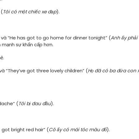
 (
Tôi có một chiếc xe đạp
).
” và “He has got to go home for dinner tonight” (
Anh ấy phải
n mạnh sự khẩn cấp hơn.
ệ.
à “They’ve got three lovely children” (
Họ đã có ba đứa con 
dache” (
Tôi bị đau đầu
).
 got bright red hair” (
Cô ấy có mái tóc màu đỏ
).