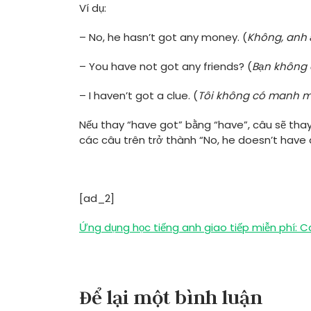
Ví dụ:
– No, he hasn’t got any money. (
Không, anh 
– You have not got any friends? (
Bạn không 
– I haven’t got a clue. (
Tôi không có manh m
Nếu thay “have got” bằng “have”, câu sẽ thay 
các câu trên trở thành “No, he doesn’t have a
[ad_2]
Điều
Ứng dụng học tiếng anh giao tiếp miễn phí: C
hướng
bài
Để lại một bình luận
viết