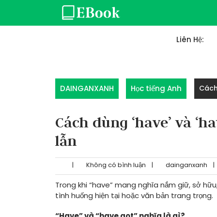
Skip
to
content
Liên Hệ:
DAINGANXANH
Học tiếng Anh
Cách 
Cách dùng ‘have’ và ‘h
lẫn
|
Không có bình luận
|
dainganxanh
|
Trong khi “have” mang nghĩa nắm giữ, sở hữu
tình huống hiện tại hoặc văn bản trang trọng.
“Have” và “have got” nghĩa là gì?