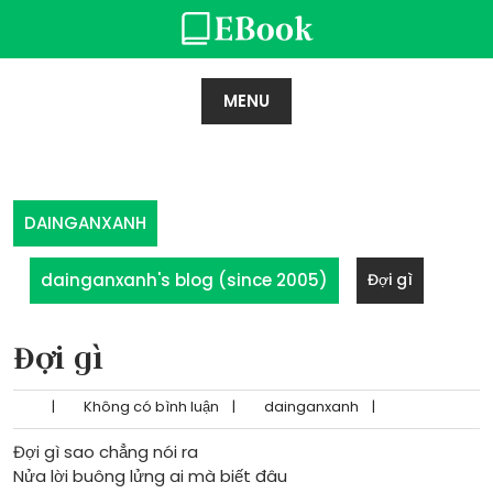
Skip
to
content
MENU
DAINGANXANH
dainganxanh's blog (since 2005)
Đợi gì
Đợi gì
|
Không có bình luận
|
dainganxanh
|
Đợi gì sao chẳng nói ra
Nửa lời buông lửng ai mà biết đâu