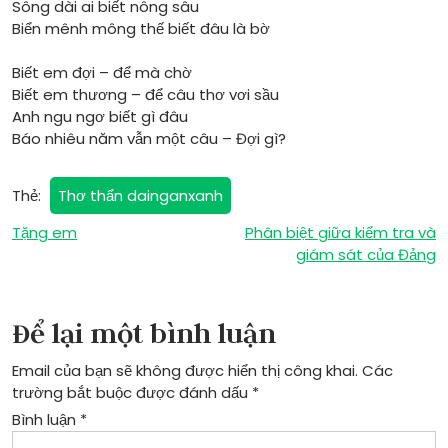
Sông dài ai biết nông sâu
Biển mênh mông thế biết đâu là bờ
Biết em đợi – để mà chờ
Biết em thương – để câu thơ vơi sầu
Anh ngu ngơ biết gì đâu
Báo nhiêu năm vẫn một câu – Đợi gì?
Thẻ:
Thơ thẩn dainganxanh
Điều
Tặng em
Phân biệt giữa kiểm tra và
giám sát của Đảng
hướng
bài
Để lại một bình luận
viết
Email của bạn sẽ không được hiển thị công khai.
Các
trường bắt buộc được đánh dấu
*
Bình luận
*