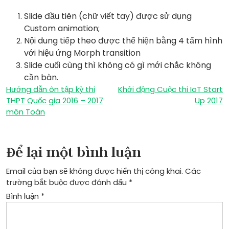
Slide đầu tiên (chữ viết tay) được sử dụng
Custom animation;
Nội dung tiếp theo được thể hiện bằng 4 tấm hình
với hiệu ứng Morph transition
Slide cuối cùng thì không có gì mới chắc không
cần bàn.
Điều
Hướng dẫn ôn tập kỳ thi
Khởi động Cuộc thi IoT Start
THPT Quốc gia 2016 – 2017
Up 2017
hướng
môn Toán
bài
viết
Để lại một bình luận
Email của bạn sẽ không được hiển thị công khai.
Các
trường bắt buộc được đánh dấu
*
Bình luận
*