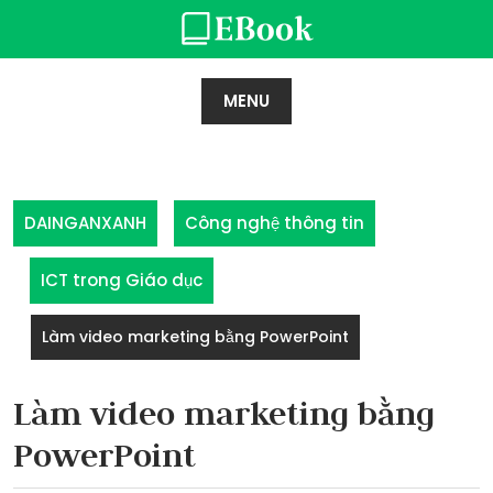
Skip
to
content
MENU
DAINGANXANH
Công nghệ thông tin
ICT trong Giáo dục
Làm video marketing bằng PowerPoint
Làm video marketing bằng
PowerPoint