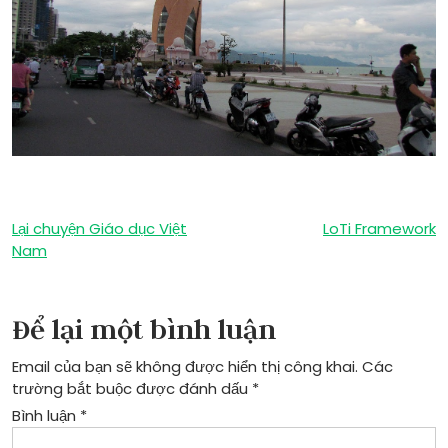
Điều
Lại chuyện Giáo dục Việt
LoTi Framework
Nam
hướng
bài
Để lại một bình luận
viết
Email của bạn sẽ không được hiển thị công khai.
Các
trường bắt buộc được đánh dấu
*
Bình luận
*