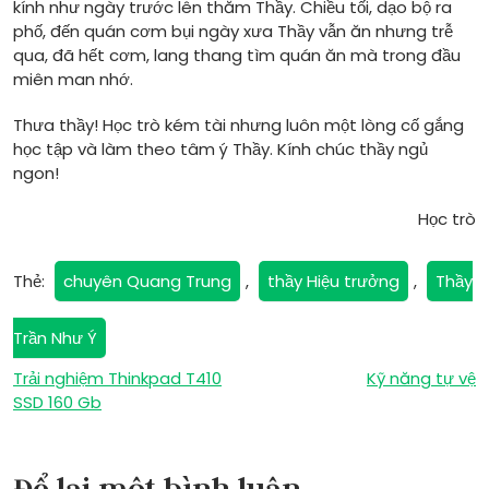
kính như ngày trước lên thăm Thầy. Chiều tối, dạo bộ ra
phố, đến quán cơm bụi ngày xưa Thầy vẫn ăn nhưng trễ
qua, đã hết cơm, lang thang tìm quán ăn mà trong đầu
miên man nhớ.
Thưa thầy! Học trò kém tài nhưng luôn một lòng cố gắng
học tập và làm theo tâm ý Thầy. Kính chúc thầy ngủ
ngon!
Học trò
Thẻ:
chuyên Quang Trung
,
thầy Hiệu trưởng
,
Thầy
Trần Như Ý
Điều
Trải nghiệm Thinkpad T410
Kỹ năng tự vệ
SSD 160 Gb
hướng
bài
Để lại một bình luận