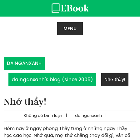
Skip
to
content
MENU
DAINGANXANH
dainganxanh's blog (since 2005)
Nhớ thầy!
Nhớ thầy!
|
Không có bình luận
|
dainganxanh
|
Hôm nay ở ngay phòng Thầy từng ở những ngày Thầy
học cao học. Nhớ quá, mọi thứ chẳng thay đổi gì, vẫn cổ