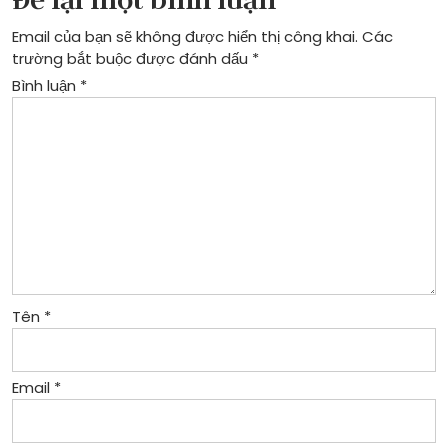
viết
Email của bạn sẽ không được hiển thị công khai.
Các
trường bắt buộc được đánh dấu
*
Bình luận
*
Tên
*
Email
*