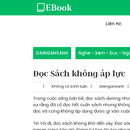
Skip
to
content
Liên Hệ:
DAINGANXANH
Nghe - Xem - Đọc - N
Đọc Sách không áp lực
|
Không có bình luận
|
dainganxanh
|
Trong cuộc sống bộn bề, đọc sách dường như đ
sự rằng đã cố đọc hết cuốn sách nhưng không
đọc và cũng không áp dụng được gì vào cuộc 
Tin tôi đi, đọc sách không khó đến vậy. Đọc s
ngoạn cùng tác giả. Đừng tự tạo áp lực cho 