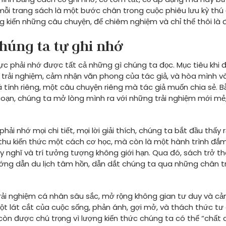
mỗi trang sách là một bước chân trong cuộc phiêu lưu kỳ thú
g kiến những câu chuyện, để chiêm nghiệm và chỉ thế thôi là đ
chúng ta tự ghi nhớ
ực phải nhớ được tất cả những gì chúng ta đọc. Mục tiêu khi 
à trải nghiệm, cảm nhận văn phong của tác giả, và hòa mình v
 tính riêng, một câu chuyện riêng mà tác giả muốn chia sẻ. 
ạn, chúng ta mở lòng mình ra với những trải nghiệm mới mẻ
ải nhớ mọi chi tiết, mọi lời giải thích, chúng ta bắt đầu thấy 
p thu kiến thức một cách cơ học, mà còn là một hành trình đắ
nghĩ và trí tưởng tượng không giới hạn. Qua đó, sách trở t
ớng dẫn du lịch tâm hồn, dẫn dắt chúng ta qua những chân t
trải nghiệm cá nhân sâu sắc, mở rộng không gian tư duy và c
ột lát cắt của cuộc sống, phản ánh, gợi mở, và thách thức tư
còn được chú trọng vì lượng kiến thức chúng ta có thể “chất