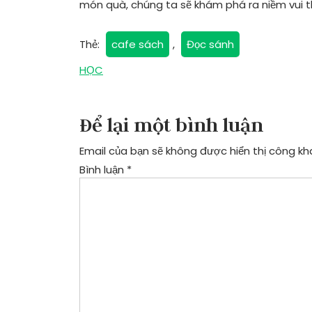
món quà, chúng ta sẽ khám phá ra niềm vui th
Thẻ:
cafe sách
,
Đọc sánh
Điều
HỌC
hướng
bài
Để lại một bình luận
viết
Email của bạn sẽ không được hiển thị công kha
Bình luận
*