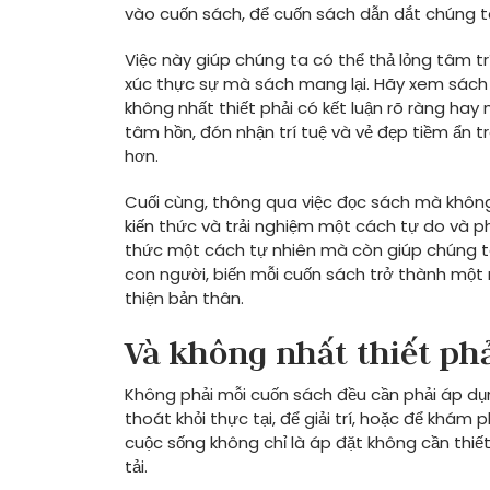
vào cuốn sách, để cuốn sách dẫn dắt chúng t
Việc này giúp chúng ta có thể thả lỏng tâm tr
xúc thực sự mà sách mang lại. Hãy xem sách n
không nhất thiết phải có kết luận rõ ràng ha
tâm hồn, đón nhận trí tuệ và vẻ đẹp tiềm ẩn 
hơn.
Cuối cùng, thông qua việc đọc sách mà khôn
kiến thức và trải nghiệm một cách tự do và p
thức một cách tự nhiên mà còn giúp chúng ta
con người, biến mỗi cuốn sách trở thành một
thiện bản thân.
Và không nhất thiết phả
Không phải mỗi cuốn sách đều cần phải áp dụ
thoát khỏi thực tại, để giải trí, hoặc để khá
cuộc sống không chỉ là áp đặt không cần thi
tải.