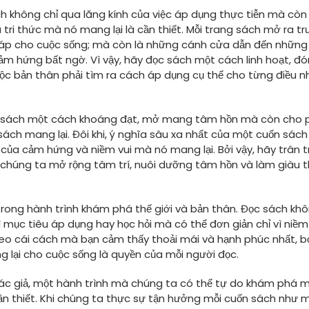
ách không chỉ qua lăng kính của việc áp dụng thực tiễn mà còn
 tri thức mà nó mang lại là cần thiết. Mỗi trang sách mở ra t
pháp cho cuộc sống; mà còn là những cánh cửa dẫn đến nhữn
ảm hứng bất ngờ. Vì vậy, hãy đọc sách một cách linh hoạt, đ
c bản thân phải tìm ra cách áp dụng cụ thể cho từng điều n
với sách một cách khoáng đạt, mở mang tâm hồn mà còn cho
sách mang lại. Đôi khi, ý nghĩa sâu xa nhất của một cuốn sác
của cảm hứng và niềm vui mà nó mang lại. Bởi vậy, hãy trân t
 chúng ta mở rộng tâm trí, nuôi dưỡng tâm hồn và làm giàu
 trong hành trình khám phá thế giới và bản thân. Đọc sách kh
vì mục tiêu áp dụng hay học hỏi mà có thể đơn giản chỉ vì niề
eo cái cách mà bạn cảm thấy thoải mái và hạnh phúc nhất, bở
g lại cho cuộc sống là quyền của mỗi người đọc.
c giả, một hành trình mà chúng ta có thể tự do khám phá 
ần thiết. Khi chúng ta thực sự tận hưởng mỗi cuốn sách như 