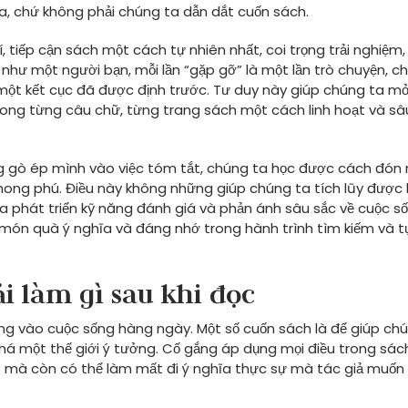
a, chứ không phải chúng ta dẫn dắt cuốn sách.
í, tiếp cận sách một cách tự nhiên nhất, coi trọng trải nghiệm
hư một người bạn, mỗi lần “gặp gỡ” là một lần trò chuyện, chi
y một kết cục đã được định trước. Tư duy này giúp chúng ta m
trong từng câu chữ, từng trang sách một cách linh hoạt và sâ
g gò ép mình vào việc tóm tắt, chúng ta học được cách đón
hong phú. Điều này không những giúp chúng ta tích lũy được 
 phát triển kỹ năng đánh giá và phản ánh sâu sắc về cuộc s
 món quà ý nghĩa và đáng nhớ trong hành trình tìm kiếm và 
i làm gì sau khi đọc
ng vào cuộc sống hàng ngày. Một số cuốn sách là để giúp ch
m phá một thế giới ý tưởng. Cố gắng áp dụng mọi điều trong sá
ết mà còn có thể làm mất đi ý nghĩa thực sự mà tác giả muốn