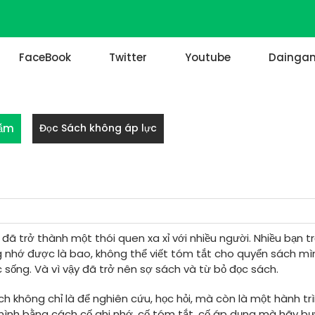
FaceBook
Twitter
Youtube
Daingan
gẫm
Đọc Sách không áp lực
ã trở thành một thói quen xa xỉ với nhiều người. Nhiều bạn t
 nhớ được là bao, không thể viết tóm tắt cho quyển sách mì
sống. Và vì vậy đã trở nên sợ sách và từ bỏ đọc sách.
ách không chỉ là để nghiên cứu, học hỏi, mà còn là một hành tr
mình bằng cách cố ghi nhớ, cố tóm tắt, cố áp dụng mà hãy b