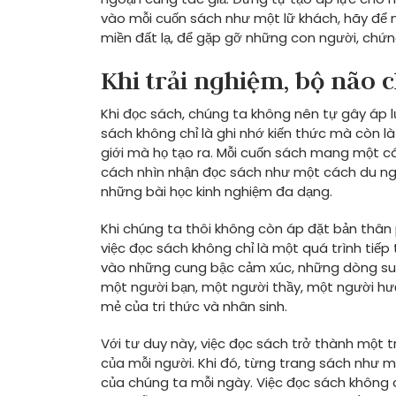
vào mỗi cuốn sách như một lữ khách, hãy để 
miền đất lạ, để gặp gỡ những con người, chứn
Khi trải nghiệm, bộ não 
Khi đọc sách, chúng ta không nên tự gây áp l
sách không chỉ là ghi nhớ kiến thức mà còn l
giới mà họ tạo ra. Mỗi cuốn sách mang một cá
cách nhìn nhận đọc sách như một cách du ngo
những bài học kinh nghiệm đa dạng.
Khi chúng ta thôi không còn áp đặt bản thân ph
việc đọc sách không chỉ là một quá trình tiế
vào những cung bậc cảm xúc, những dòng suy 
một người bạn, một người thầy, một người hư
mẻ của tri thức và nhân sinh.
Với tư duy này, việc đọc sách trở thành một 
của mỗi người. Khi đó, từng trang sách như m
của chúng ta mỗi ngày. Việc đọc sách không 