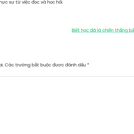
ực sự từ việc đọc và học hỏi.
Biết học đã là chiến thắng b
i.
Các trường bắt buộc được đánh dấu
*