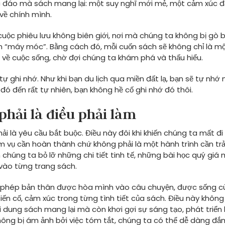
c đáo mà sách mang lại: một suy nghĩ mới mẻ, một cảm xúc 
 về chính mình.
cuộc phiêu lưu không biên giới, nơi mà chúng ta không bị gò 
 “máy móc”. Bằng cách đó, mỗi cuốn sách sẽ không chỉ là m
 về cuộc sống, chờ đợi chúng ta khám phá và thấu hiểu.
tự ghi nhớ. Như khi bạn du lịch qua miền đất lạ, bạn sẽ tự nhớ
 đó đến rất tự nhiên, bạn không hề cố ghi nhớ đó thôi.
phải là điều phải làm
i là yêu cầu bắt buộc. Điều này đôi khi khiến chúng ta mất đi
ệm vụ cần hoàn thành chứ không phải là một hành trình cần trả
chúng ta bỏ lỡ những chi tiết tinh tế, những bài học quý giá 
vào từng trang sách.
cho phép bản thân được hòa mình vào câu chuyện, được sống 
iến cố, cảm xúc trong từng tình tiết của sách. Điều này không
i dung sách mang lại mà còn khơi gợi sự sáng tạo, phát triển 
ông bị ám ảnh bởi việc tóm tắt, chúng ta có thể dễ dàng đ