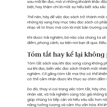
sau mỗi lần đọc, mà vì những khoảnh khắc độ
biệt, hay thậm chí là một sự hiểu biết sâu sắc
Thế nên, hãy để việc đọc sách trở thành một 
những kỳ vọng hay mục tiêu đọc sách có phần
nhạc về tri thức mà còn là một bản trường ca
Khi được trải nghiệm, bộ não của chúng ta sẽ 
điểm, phong cảnh, sự kiện nơi bạn đi qua. Điều
Tóm tắt hay kể lại không 
Tóm tắt sách sau khi đọc xong cũng không phả
vui khi đọc, biến việc đọc sách thành một nhi
nghiệm. Cố gắng tóm tắt mọi thứ có thể khiến 
có thể cảm nhận được khi thực sự chìm đắm 
Do đó, thay vì coi trọng việc tóm tắt, hãy 
nhân vật, và trải nghiệm cùng tác giả những b
giúp chúng ta tiếp cận và hiểu sâu sắc hơn nộ
năng tưởng tượng và cảm thụ văn hóa. Khi kh