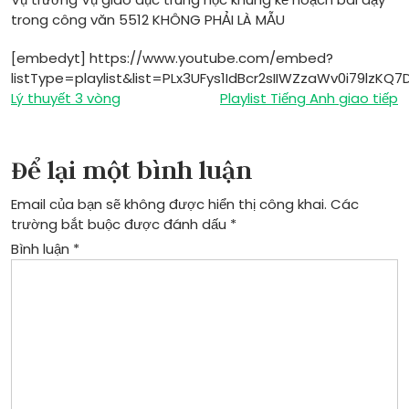
trong công văn 5512 KHÔNG PHẢI LÀ MẪU
[embedyt] https://www.youtube.com/embed?
listType=playlist&list=PLx3UFys1IdBcr2sIIWZzaWv0i79lzKQ
Điều
Lý thuyết 3 vòng
Playlist Tiếng Anh giao tiếp
hướng
bài
Để lại một bình luận
viết
Email của bạn sẽ không được hiển thị công khai.
Các
trường bắt buộc được đánh dấu
*
Bình luận
*