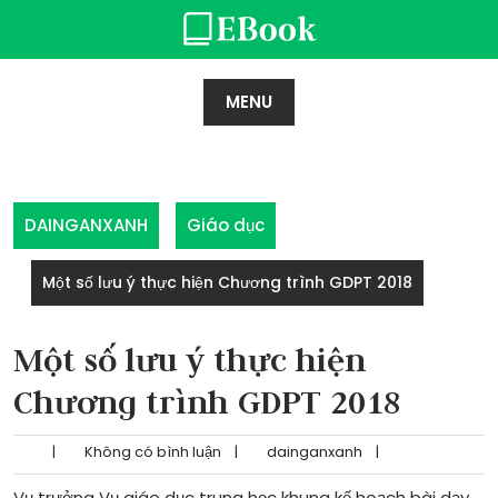
Skip
to
content
MENU
DAINGANXANH
Giáo dục
Một số lưu ý thực hiện Chương trình GDPT 2018
Một số lưu ý thực hiện
Chương trình GDPT 2018
|
Không có bình luận
|
dainganxanh
|
Vụ trưởng Vụ giáo dục trung học khung kế hoạch bài dạy