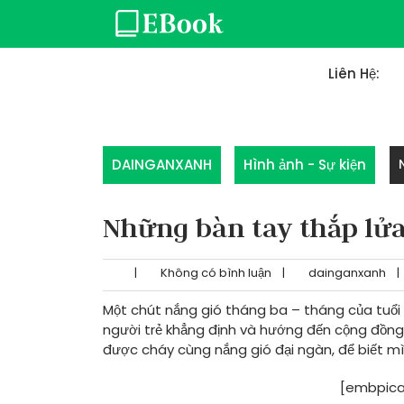
Skip
to
content
Liên Hệ:
DAINGANXANH
Hình ảnh - Sự kiện
Những bàn tay thắp lử
|
Không có bình luận
|
dainganxanh
|
Một chút nắng gió tháng ba – tháng của tuổi
người trẻ khẳng định và hướng đến cộng đồng.
được cháy cùng nắng gió đại ngàn, để biết m
[embpica