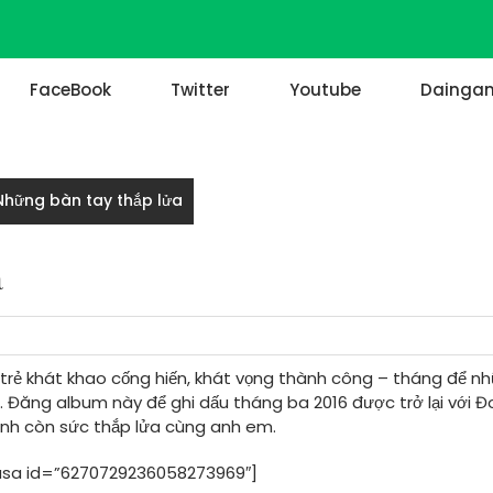
FaceBook
Twitter
Youtube
Daingan
Những bàn tay thắp lửa
a
 trẻ khát khao cống hiến, khát vọng thành công – tháng để n
 Đăng album này để ghi dấu tháng ba 2016 được trở lại với Đ
ình còn sức thắp lửa cùng anh em.
sa id=”6270729236058273969″]