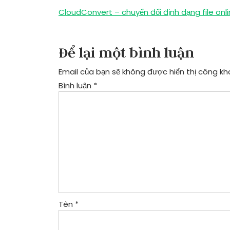
Điều
CloudConvert – chuyển đổi định dạng file onl
hướng
bài
Để lại một bình luận
viết
Email của bạn sẽ không được hiển thị công kha
Bình luận
*
Tên
*