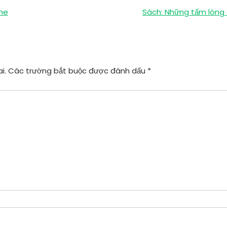
ine
Sách: Những tấm lòng
i.
Các trường bắt buộc được đánh dấu
*