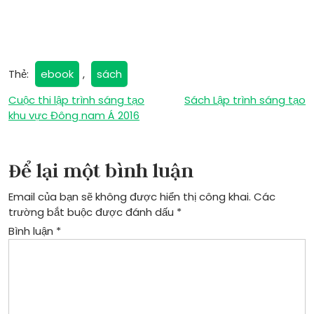
Thẻ:
ebook
,
sách
Điều
Cuộc thi lập trình sáng tạo
Sách Lập trình sáng tạo
khu vực Đông nam Á 2016
hướng
bài
Để lại một bình luận
viết
Email của bạn sẽ không được hiển thị công khai.
Các
trường bắt buộc được đánh dấu
*
Bình luận
*