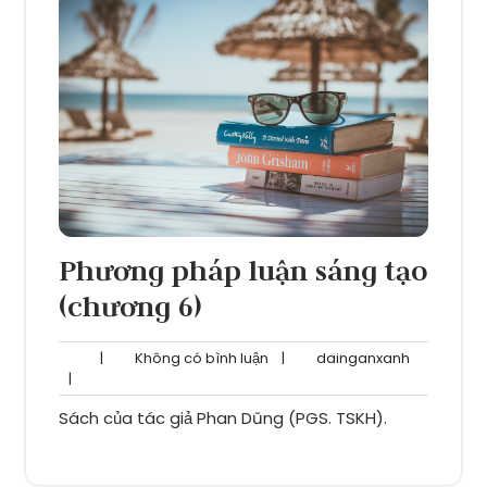
Phương pháp luận sáng tạo
(chương 6)
Không
dainganxa
|
Không có bình luận
|
dainganxanh
có
|
bình
Sách của tác giả Phan Dũng (PGS. TSKH).
luận