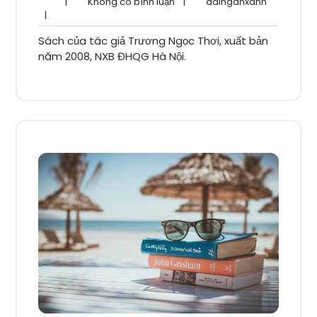
Không
dainganxa
|
Không có bình luận
|
dainganxanh
có
|
bình
Sách của tác giả Trương Ngọc Thơi, xuất bản
luận
năm 2008, NXB ĐHQG Hà Nội.