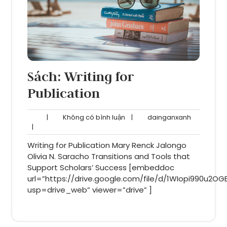
Sách: Writing for
Publication
Không
dainganxa
|
Không có bình luận
|
dainganxanh
có
|
bình
Writing for Publication Mary Renck Jalongo
luận
Olivia N. Saracho Transitions and Tools that
Support Scholars’ Success [embeddoc
url=”https://drive.google.com/file/d/1WIopi990u2O
usp=drive_web” viewer=”drive” ]