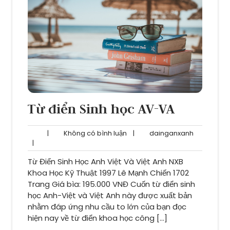
Từ điển Sinh học AV-VA
Không
dainganxa
|
Không có bình luận
|
dainganxanh
có
|
bình
Từ Điển Sinh Học Anh Việt Và Việt Anh NXB
luận
Khoa Học Kỹ Thuật 1997 Lê Mạnh Chiến 1702
Trang Giá bìa: 195.000 VNĐ Cuốn từ điển sinh
học Anh-Việt và Việt Anh này được xuất bản
nhằm đáp ứng nhu cầu to lớn của bạn đọc
hiện nay về từ điển khoa học công […]