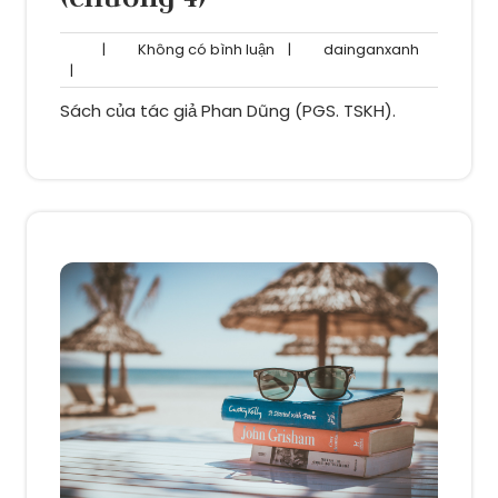
Không
dainganxa
|
Không có bình luận
|
dainganxanh
có
|
bình
Sách của tác giả Phan Dũng (PGS. TSKH).
luận