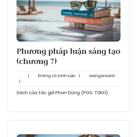
Phương pháp luận sáng tạo
(chương 7)
Không
dainganxa
|
Không có bình luận
|
dainganxanh
có
|
bình
Sách của tác giả Phan Dũng (PGS. TSKH).
luận