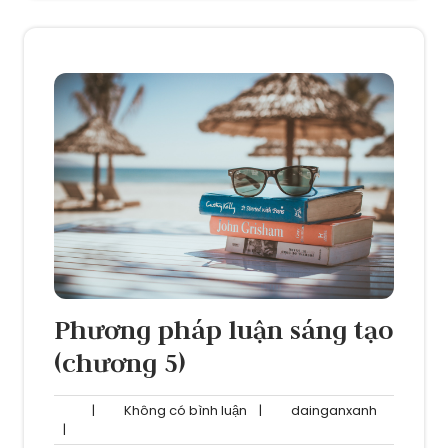
Phương pháp luận sáng tạo
(chương 5)
Không
dainganxa
|
Không có bình luận
|
dainganxanh
có
|
bình