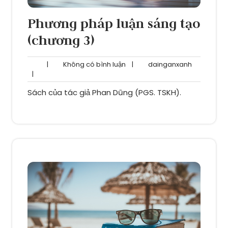
Phương pháp luận sáng tạo
(chương 3)
Không
dainganxa
|
Không có bình luận
|
dainganxanh
có
|
bình
Sách của tác giả Phan Dũng (PGS. TSKH).
luận