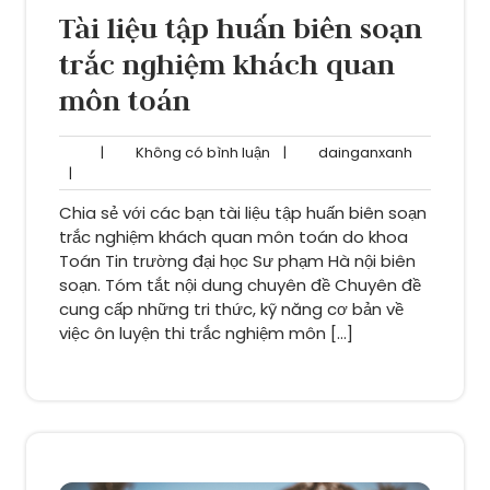
Tài liệu tập huấn biên soạn
trắc nghiệm khách quan
môn toán
Không
dainganxa
|
Không có bình luận
|
dainganxanh
có
|
bình
Chia sẻ với các bạn tài liệu tập huấn biên soạn
luận
trắc nghiệm khách quan môn toán do khoa
Toán Tin trường đại học Sư phạm Hà nội biên
soạn. Tóm tắt nội dung chuyên đề Chuyên đề
cung cấp những tri thức, kỹ năng cơ bản về
việc ôn luyện thi trắc nghiệm môn […]