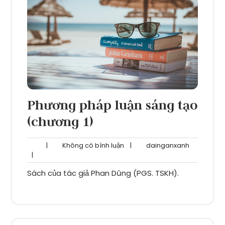
Phương pháp luận sáng tạo
(chương 1)
Không
dainganxa
|
Không có bình luận
|
dainganxanh
có
|
bình
Sách của tác giả Phan Dũng (PGS. TSKH).
luận