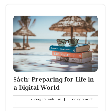
Sách: Preparing for Life in
a Digital World
Không
dainganxa
|
Không có bình luận
|
dainganxanh
có
|
bình