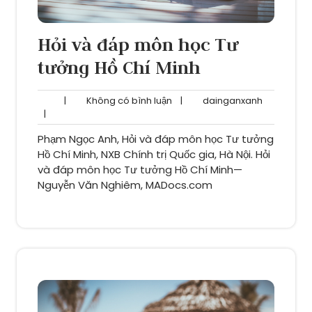
Hỏi và đáp môn học Tư
tưởng Hồ Chí Minh
Không
dainganxa
|
Không có bình luận
|
dainganxanh
có
|
bình
Phạm Ngọc Anh, Hỏi và đáp môn học Tư tưởng
luận
Hồ Chí Minh, NXB Chính trị Quốc gia, Hà Nội. Hỏi
và đáp môn học Tư tưởng Hồ Chí Minh—
Nguyễn Văn Nghiêm, MADocs.com