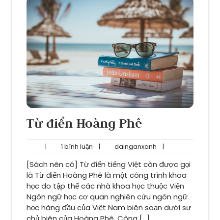
Từ điển Hoàng Phê
1
dainganxanh
|
1 bình luận
|
dainganxanh
|
bình
[Sách nên có] Từ điển tiếng Việt còn được gọi
luận
là Từ điển Hoàng Phê là một công trình khoa
học do tập thể các nhà khoa học thuộc Viện
Ngôn ngữ học cơ quan nghiên cứu ngôn ngữ
học hàng đầu của Việt Nam biên soạn dưới sự
chủ biên của Hoàng Phê. Công […]