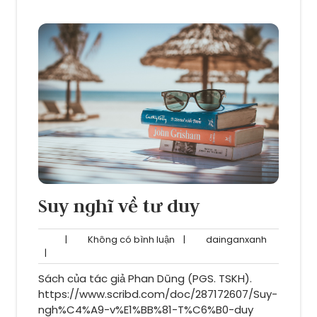
Suy nghĩ về tư duy
Không
dainganxa
|
Không có bình luận
|
dainganxanh
có
|
bình
Sách của tác giả Phan Dũng (PGS. TSKH).
luận
https://www.scribd.com/doc/287172607/Suy-
ngh%C4%A9-v%E1%BB%81-T%C6%B0-duy