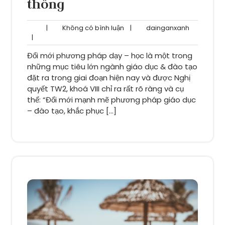
thông
Không
dainganxa
|
Không có bình luận
|
dainganxanh
có
|
bình
Đổi mới phương pháp dạy – học là một trong
luận
những mục tiêu lớn ngành giáo dục & đào tạo
đặt ra trong giai đoạn hiện nay và được Nghị
quyết TW2, khoá VIII chỉ ra rất rõ ràng và cụ
thể: “Đổi mới mạnh mẽ phương pháp giáo dục
– đào tạo, khắc phục […]