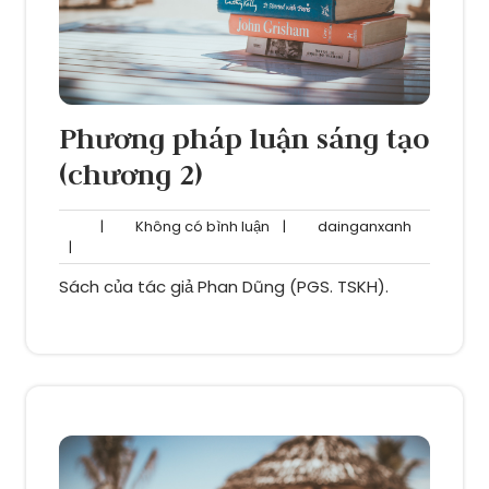
Phương pháp luận sáng tạo
(chương 2)
Không
dainganxa
|
Không có bình luận
|
dainganxanh
có
|
bình
Sách của tác giả Phan Dũng (PGS. TSKH).
luận