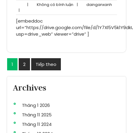
Không
dainganxa
|
Không có bình luận
|
dainganxanh
có
|
bình
[embeddoc
luận
url=”https://drive.google.com/file/d/1Y7Xl5V5k1Y9
usp=drive_web” viewer=”drive” ]
Phân
1
2
Tiếp theo
trang
bài
Archives
viết
Tháng 1 2026
Tháng 11 2025
Tháng 11 2024