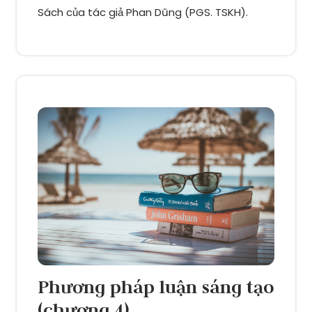
Sách của tác giả Phan Dũng (PGS. TSKH).
luận
Phương pháp luận sáng tạo
(chương 4)