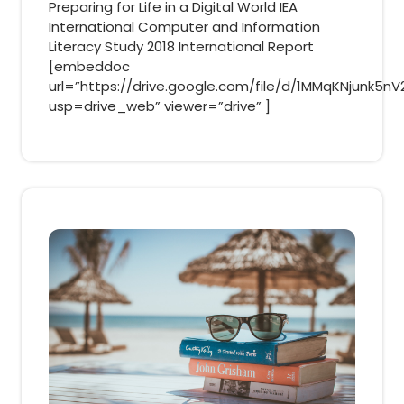
Preparing for Life in a Digital World IEA
luận
International Computer and Information
Literacy Study 2018 International Report
[embeddoc
url=”https://drive.google.com/file/d/1MMqKNjunk5
usp=drive_web” viewer=”drive” ]