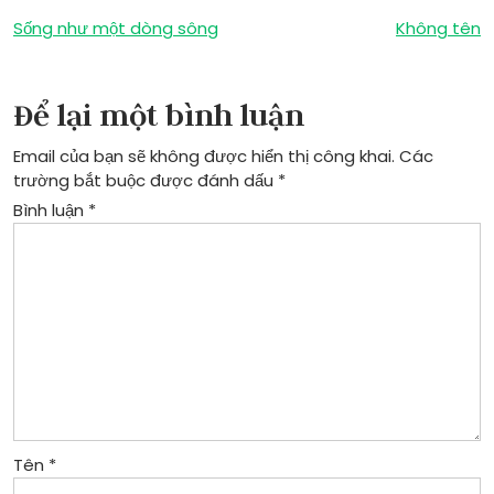
Điều
Sống như một dòng sông
Không tên
hướng
bài
Để lại một bình luận
viết
Email của bạn sẽ không được hiển thị công khai.
Các
trường bắt buộc được đánh dấu
*
Bình luận
*
Tên
*