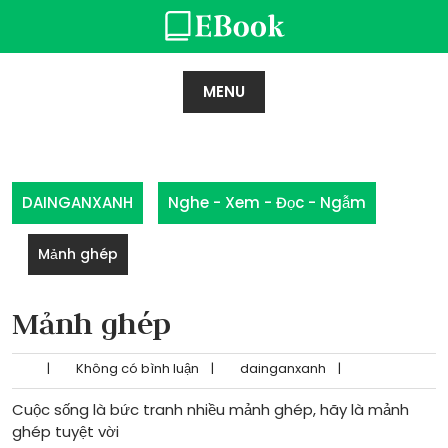
Skip
to
content
MENU
DAINGANXANH
Nghe - Xem - Đọc - Ngẫm
Mảnh ghép
Mảnh ghép
|
Không có bình luận
|
dainganxanh
|
Cuộc sống là bức tranh nhiều mảnh ghép, hãy là mảnh
ghép tuyệt vời